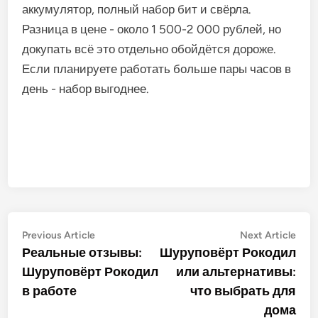
аккумулятор, полный набор бит и свёрла.
Разница в цене - около 1 500-2 000 рублей, но
докупать всё это отдельно обойдётся дороже.
Если планируете работать больше пары часов в
день - набор выгоднее.
Post
Previous
Nex
Previous Article
Next Article
article:
artic
Реальные отзывы:
Шуруповёрт Рокодил
navigation
Шуруповёрт Рокодил
или альтернативы:
в работе
что выбрать для
дома