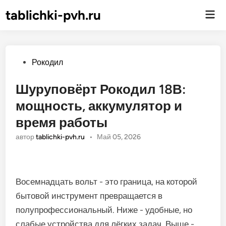
tablichki-pvh.ru
Гла
ме
Опубликовано
Рокодил
Шуруповёрт Рокодил 18В:
мощность, аккумулятор и
время работы
автор
tablichki-pvh.ru
•
Май 05, 2026
Восемнадцать вольт - это граница, на которой
бытовой инструмент превращается в
полупрофессиональный. Ниже - удобные, но
слабые устройства для лёгких задач. Выше -